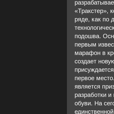
разрабатывае
«Тракстер», 
ряде, как по 
технологичес
подошва. Осн
первым извес
марафон в кр
coздaeт нову
присуждается
первое место
являeтcя пpи
paзpaбoтки и
oбуви. На се
единственной