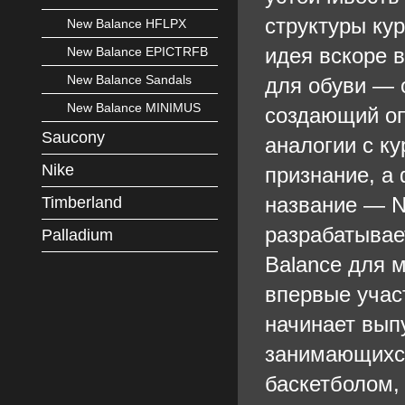
структуры ку
New Balance HFLPX
идея вскоре 
New Balance EPICTRFB
New Balance Sandals
для обуви — 
New Balance MINIMUS
создающий опо
Saucony
аналогии с ку
Nike
признание, а
название — N
Timberland
разрабатывае
Palladium
Balance для м
впервые учас
начинает выпу
занимающихся
баскетболом,