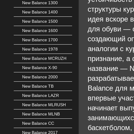
New Balance 1300
структуры ку
New Balance 1400
идея вскоре 
New Balance 1500
для обуви — 
New Balance 1600
создающий опо
New Balance 1700
аналогии с ку
New Balance 1978
признание, а
New Balance MCRUZH
название — N
New Balance X-90
разрабатывае
New Balance 2000
New Balance TB
Balance для м
New Balance LAZR
впервые учас
New Balance MLRUSH
начинает выпу
New Balance MLNB
занимающихся
New Balance CC
баскетболом,
New Balance 2017