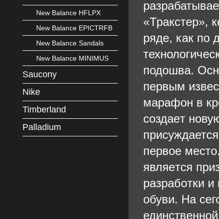
разрабатывае
New Balance HFLPX
«Тракстер», 
New Balance EPICTRFB
ряде, как по 
New Balance Sandals
технологичес
New Balance MINIMUS
подошва. Осн
Saucony
первым извес
Nike
марафон в кр
Timberland
coздaeт нову
Palladium
присуждается
первое место
являeтcя пpи
paзpaбoтки и
oбуви. На се
единственной